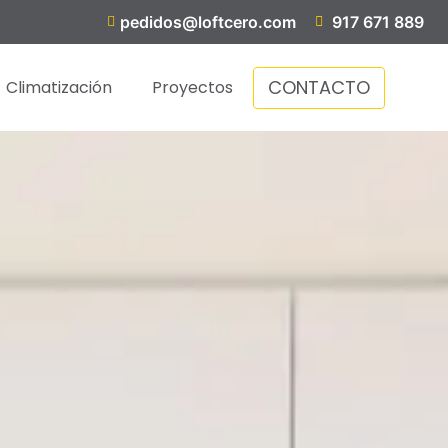
pedidos@loftcero.com
917 671 889
CONTACTO
Climatización
Proyectos