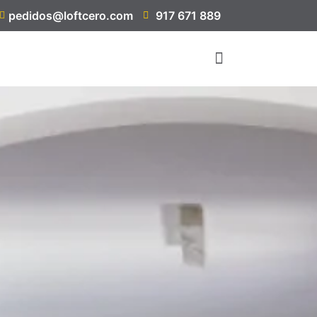
pedidos@loftcero.com
917 671 889